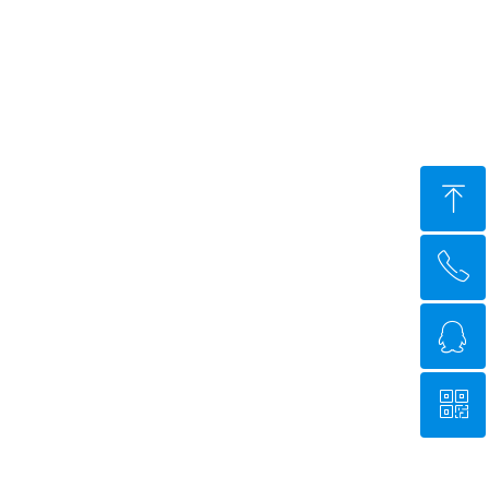
ꁸ
ꂅ
回到顶部
ꁗ
0755-27474605
ꀥ
QQ客服
微信二维码