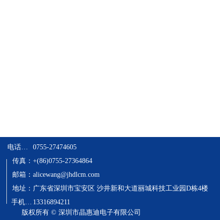
电话：0755-27474605
0755-27474605
传真：
+(86)0755-27364864
邮箱：
alicewang@jhdlcm.com
地址：
广东省深圳市宝安区 沙井新和大道丽城科技工业园D栋4楼
  手机：13316894211
13316894211
版权所有 ©
深圳市晶惠迪电子有限公司