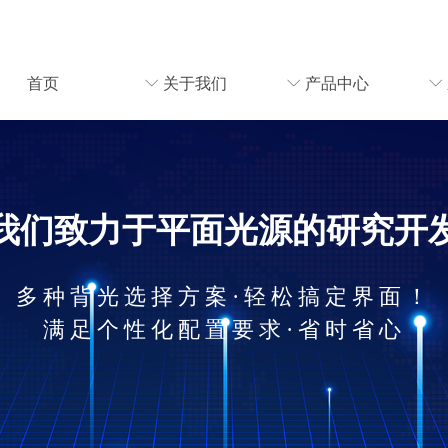
首页
ꀅ
关于我们
ꀅ
产品中心
ꀅ
我们致力于平面光源的研究开
多种背光选择方案·轻松搞定界面！
满足个性化配置要求·省时省心