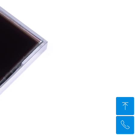
ꁸ
ꂅ
回到顶部