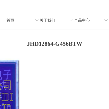
首页
ꀅ
关于我们
ꀅ
产品中心
ꀅ
JHD12864-G456BTW