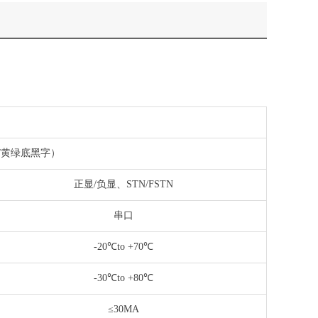
字/黄绿底黑字）
正显/负显、STN/FSTN
串口
-20℃to +70℃
-30℃to +80℃
≤30MA