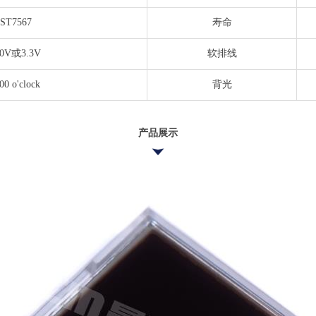
ST7567
寿命
.0V或3.3V
软排线
00 o'clock
背光
产品展示