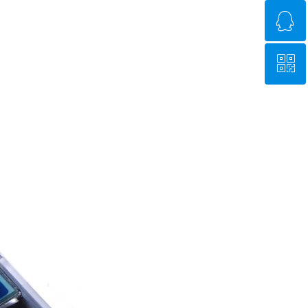
ꁗ
0755-27474605
ꀥ
QQ客服
微信二维码