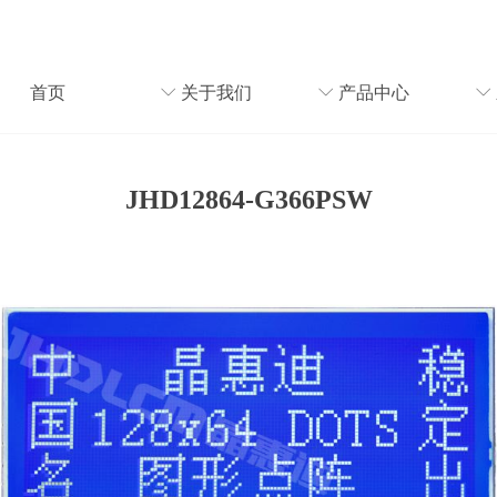
首页
ꀅ
关于我们
ꀅ
产品中心
ꀅ
JHD12864-G366PSW