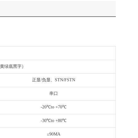
字/黄绿底黑字）
正显/负显、STN/FSTN
串口
-20℃to +70℃
-30℃to +80℃
≤90MA