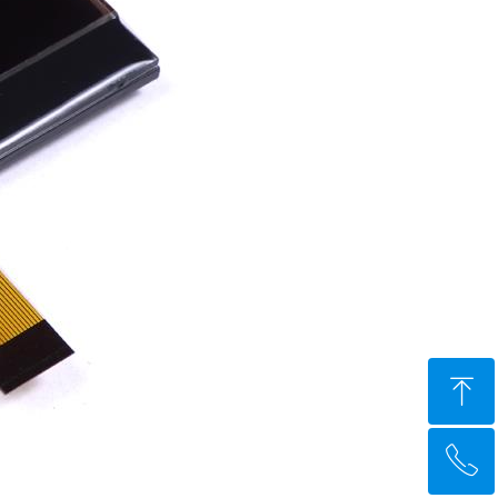
ꁸ
ꂅ
回到顶部