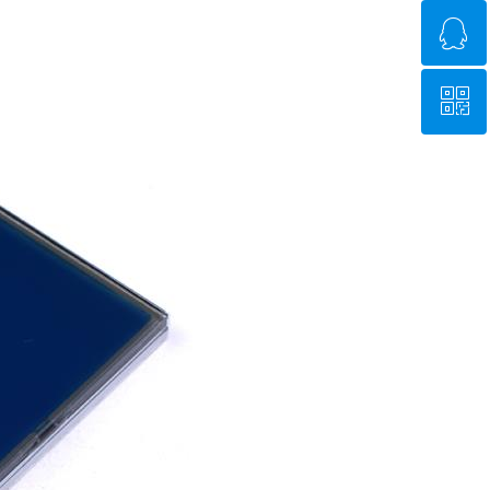
ꁗ
0755-27474605
ꀥ
QQ客服
微信二维码