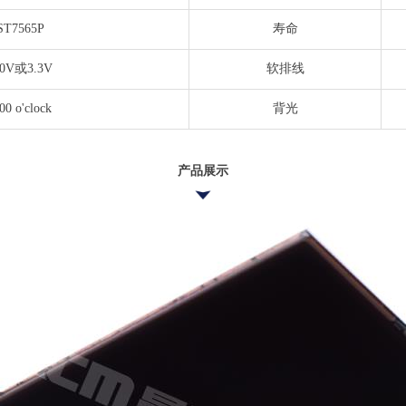
ST7565P
寿命
.0V或3.3V
软排线
00 o'clock
背光
产品展示