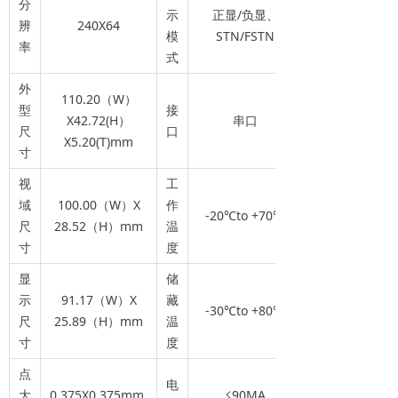
分
示
正显/负显、
辨
240X64
模
STN/FSTN
率
式
外
110.20（W）
型
接
X42.72(H）
串口
尺
口
X5.20(T)mm
寸
视
工
域
100.00（W）X
作
-20℃to +70℃
尺
28.52（H）mm
温
寸
度
显
储
示
91.17（W）X
藏
-30℃to +80℃
尺
25.89（H）mm
温
寸
度
点
电
大
0.375X0.375mm
≤90MA