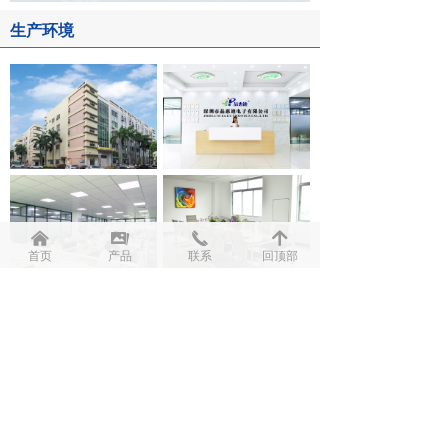
生产环境
낀
끡
끅
녕
首页
产品
联系
回顶部
上一页
1
/
2
下一页
资质证书