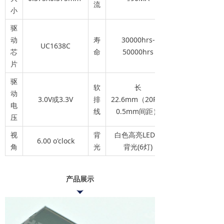
流
小
驱
动
寿
30000hrs-
UC1638C
芯
命
50000hrs
片
驱
软
长
动
3.0V或3.3V
排
22.6mm（20PIN
电
线
0.5mm间距）
压
视
背
白色高亮LED侧
6.00 o'clock
角
光
背光(6灯)
产品展示