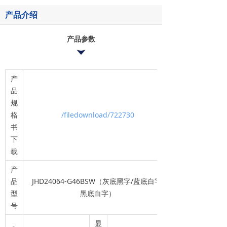
产品介绍
产品参数
产
品
规
格
/filedownload/722730
书
下
载
产
品
JHD24064-G46BSW（灰底黑字/蓝底白字/
型
黑底白字）
号
显