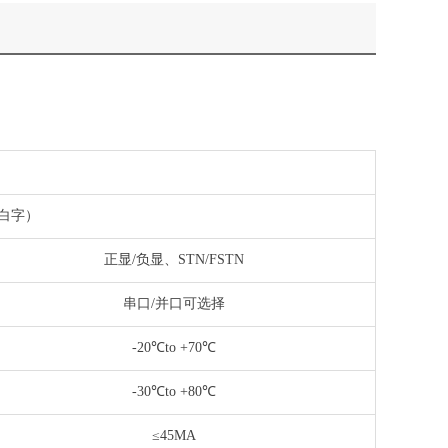
底白字）
正显/负显、STN/FSTN
串口/并口可选择
-20℃to +70℃
-30℃to +80℃
≤45MA