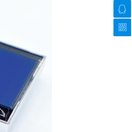
ꁗ
0755-27474605
ꀥ
QQ客服
微信二维码