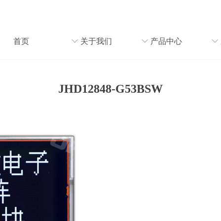
首页
ꀅ
关于我们
ꀅ
产品中心
ꀅ
JHD12848-G53BSW