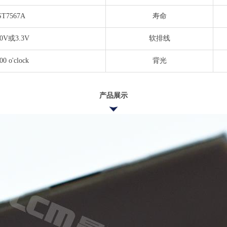
ST7567A
寿命
.0V或3.3V
软排线
00 o'clock
背光
产品展示