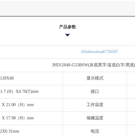
产品参数
/filedownload/730167
JHD12848-G53BSW(灰底黑字/蓝底白字/黑
128X48
显示模式
.7 (H）X4.70(T)mm
接口
）X 21.00（H）mm
工作温度
）X 17.98（H）mm
储藏温度
32X0.31mm
电流