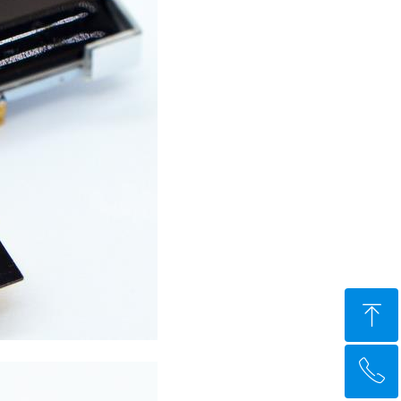
ꁸ
ꂅ
回到顶部