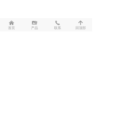
낀
끡
끅
녕
首页
产品
联系
回顶部
手机：13316894211（微信同号）
传真：+(86)0755-27364864
ＱＱ：2510831939
邮箱：alicewang@jhdlcm.com
地址：广东省深圳市宝安区沙井和大道丽城科技工业园D
栋4楼
版权所有 ©
深圳市晶惠迪电子有限公司
粤ICP备13057910号-1
本网站由阿里云提供云计算及安全服务