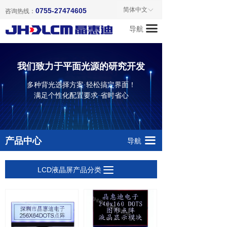
首页
液晶模块产品目录
简体中文
0755-27474605
ꀅ
咨询热线：
끀
导航
关于我们
单色点阵液晶模块
产品中心
字符点阵液晶模块
我们致力于平面光源的研究开发
新闻资讯
TFT彩色液晶模块
多种背光选择方案·轻松搞定界面！
满足个性化配置要求·省时省心
成功案例
LCD液晶屏
联系我们
LED背光源
끀
产品中心
导航
LCD配件
끀
LCD液晶屏产品分类
暂无产品