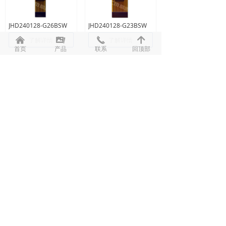
JHD240128-G26BSW
JHD240128-G23BSW
낀
끡
끅
녕
了解详情
了解详情
首页
产品
联系
回顶部
上一页
1
/
2
下一页
手机：13316894211（微信同号）
传真：+(86)0755-27364864
ＱＱ：2510831939
邮箱：alicewang@jhdlcm.com
地址：广东省深圳市宝安区沙井和大道丽城科技工业园D
栋4楼
版权所有 ©
深圳市晶惠迪电子有限公司
粤ICP备13057910号-1
本网站由阿里云提供云计算及安全服务