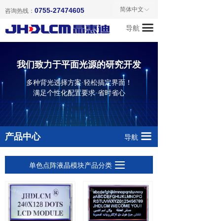
首页
液晶模块产品目录
简体中文
0755-27474605
ꀅ
咨询热线：
끀
导航
关于我们
单色点阵液晶模块
产品中心
字符点阵液晶模块
我们致力于平面光源的研究开发
新闻资讯
TFT彩色液晶模块
多种背光选择方案·轻松搞定界面！
满足个性化配置要求·省时省心
成功案例
LCD液晶屏
联系我们
LED背光源
끀
产品中心
导航
LCD配件
끀
单色点阵液晶模块产品分类
暂无产品