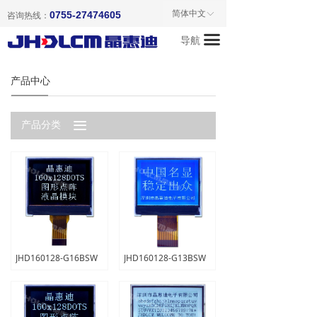
首页
简体中文
0755-27474605
ꀅ
咨询热线：
끀
导航
关于我们
产品中心
产品中心
新闻资讯
끀
产品分类
成功案例
联系我们
JHD160128-G16BSW
JHD160128-G13BSW